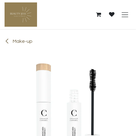
Overslaan naar inhoud
Make-up