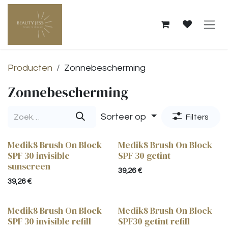
Overslaan naar inhoud
Producten
Zonnebescherming
Zonnebescherming
Sorteer op
Filters
Medik8 Brush On Block
Medik8 Brush On Block
SPF 30 invisible
SPF 30 getint
sunscreen
39,26
€
39,26
€
Medik8 Brush On Block
Medik8 Brush On Block
SPF 30 invisible refill
SPF30 getint refill