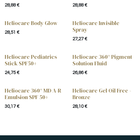
28,88
€
28,88
€
Heliocare Body Glow
Heliocare Invisible
Spray
28,51
€
27,27
€
Heliocare Pediatrics
Heliocare 360° Pigment
Stick SPF50+
Solution Fluid
24,75
€
26,86
€
Heliocare 360° MD A-R
Heliocare Gel Oil Free -
Emulsion SPF 50+
Bronze
30,17
€
28,10
€