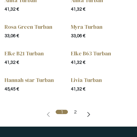
Anita Turban
Anita Turban
41,32
€
41,32
€
Rosa Green Turban
Myra Turban
33,06
€
33,06
€
Elke B21 Turban
Elke B63 Turban
41,32
€
41,32
€
Hannah star Turban
Livia Turban
45,45
€
41,32
€
1
2