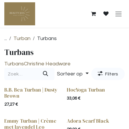
Overslaan naar inhoud
...
Turban
Turbans
Turbans
Turbans
Christine Headware
Sorteer op
Filters
B.B. Bea Turban | Dusty
HocYoga Turban
Brown
33,06
€
27,27
€
Emmy Turban | Crème
Adora Scarf Black
met lavendel Leo