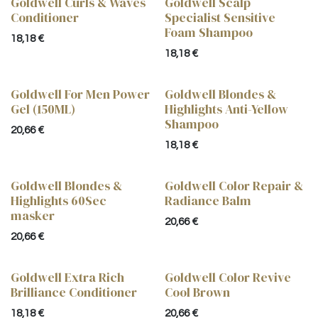
Goldwell Curls & Waves
Goldwell Scalp
Conditioner
Specialist Sensitive
Foam Shampoo
18,18
€
18,18
€
Goldwell For Men Power
Goldwell Blondes &
Gel (150ML)
Highlights Anti-Yellow
Shampoo
20,66
€
18,18
€
Goldwell Blondes &
Goldwell Color Repair &
Highlights 60Sec
Radiance Balm
masker
20,66
€
20,66
€
Goldwell Extra Rich
Goldwell Color Revive
Brilliance Conditioner
Cool Brown
18,18
€
20,66
€