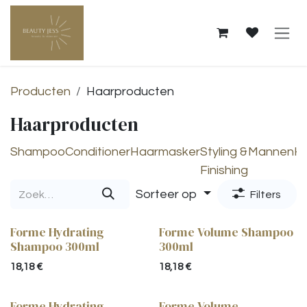
Overslaan naar inhoud
Producten
Haarproducten
Haarproducten
Shampoo
Conditioner
Haarmasker
Styling &
Mannen
Ha
Finishing
Sorteer op
Filters
Forme Hydrating
Forme Volume Shampoo
Shampoo 300ml
300ml
18,18
€
18,18
€
Forme Hydrating
Forme Volume