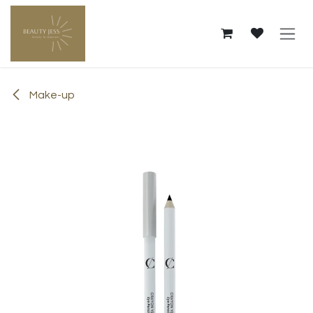
Overslaan naar inhoud
Make-up