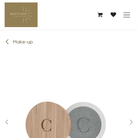
Overslaan naar inhoud
Make-up