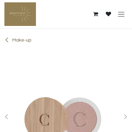
Overslaan naar inhoud
Make-up