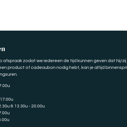
en
p afspraak zodat we iedereen de tijd kunnen geven dat hij/zij
e een product of cadeaubon nodig hebt, kan je altijd binnensp
ingsuren.
17.00u
 17.00u
2.30u & 13.30u - 20.00u
7.00u
6.00u