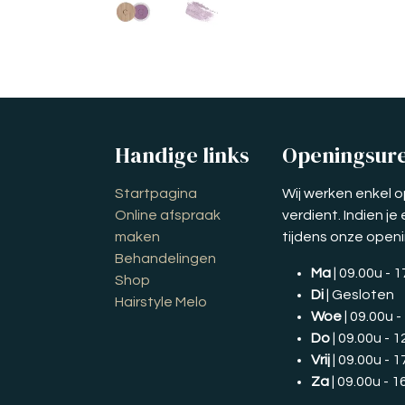
Handige links
Openingsur
Startpagina
Wij werken enkel o
Online afspraak
verdient. Indien j
maken
tijdens onze open
Behandelingen
Ma
| 09.00u - 
Shop
Di
| Gesloten
Hairstyle Melo
Woe
| 09.00u -
Do
| 09.00u - 1
Vrij
| 09.00u - 1
Za
| 09.00u - 1