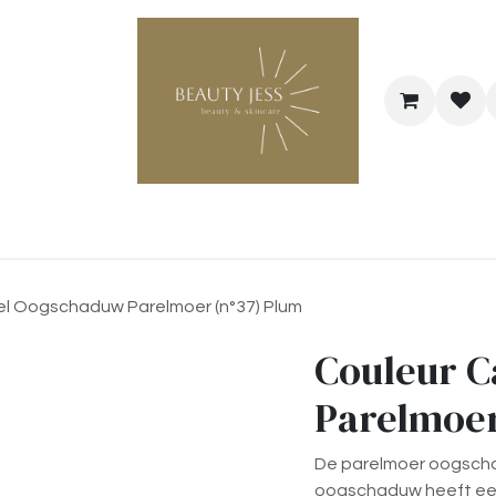
Bestel je cadeaubon
@Hairstyle Melo
l Oogschaduw Parelmoer (n°37) Plum
Couleur 
Parelmoer
De parelmoer oogscha
oogschaduw heeft een 