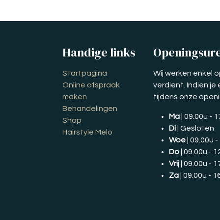
Handige links
Openingsur
Startpagina
Wij werken enkel o
Online afspraak
verdient. Indien j
maken
tijdens onze open
Behandelingen
Ma
| 09.00u - 
Shop
Di
| Gesloten
Hairstyle Melo
Woe
| 09.00u -
Do
| 09.00u - 1
Vrij
| 09.00u - 1
Za
| 09.00u - 1