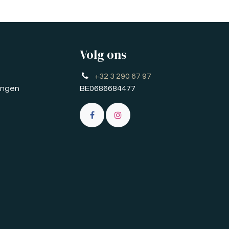
Volg ons
+32 3 290 67 97
ringen
BE0686684477