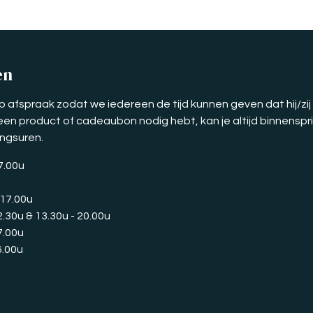
en
p afspraak zodat we iedereen de tijd kunnen geven dat hij/zij
e een product of cadeaubon nodig hebt, kan je altijd binnensp
ingsuren.
17.00u
 17.00u
2.30u & 13.30u - 20.00u
7.00u
6.00u