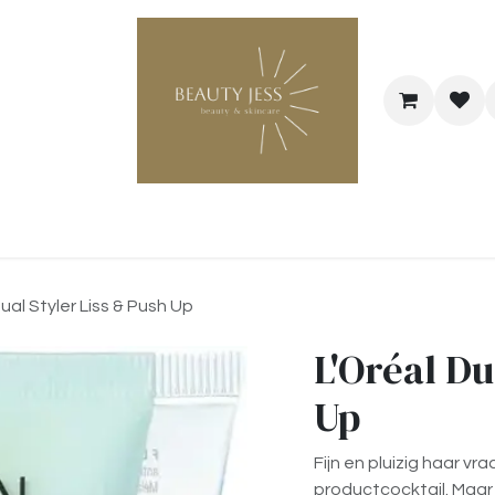
Bestel je cadeaubon
@Hairstyle Melo
ual Styler Liss & Push Up
L'Oréal Du
Up
Fijn en pluizig haar vr
productcocktail. Maar d