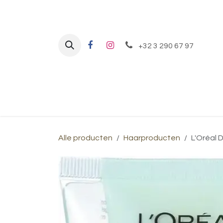
Overslaan naar inhoud
+32 3 290 67 97
Home
Behandelingen
Shop
Alle producten
Haarproducten
L'Oréal D