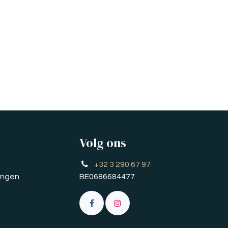
Volg ons
+32 3 290 67 97
ringen
BE0686684477