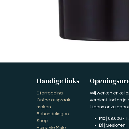
Handige links
Openingsur
Startpagina
Wij werken enkel o
Online afspraak
verdient. Indien j
maken
tijdens onze open
Behandelingen
Ma
| 09.00u - 
Shop
Di
| Gesloten
Hairstyle Melo