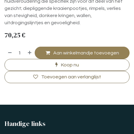
huidveroudering die specifiek zijn voor dit deel van het
gezicht; diepliggende kraaienpootjes, rimpels, verlies
van stevigheid, donkere kringen, wallen,
uitdrogingslijntjes en gevoeligheid.
70,25
€
Aan winkelmandje toevoegen
Koop nu
Toevoegen aan verlanglijst
Handige links