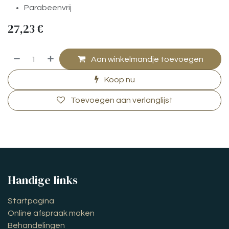
Parabeenvrij
27,23
€
Aan winkelmandje toevoegen
Koop nu
Toevoegen aan verlanglijst
Handige links
Startpagina
Online afspraak maken
Behandelingen