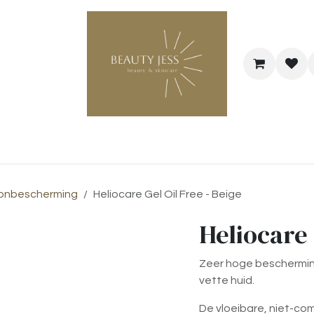
Bestel je cadeaubon
@Hairstyle Melo
onbescherming
Heliocare Gel Oil Free - Beige
Heliocare 
Zeer hoge beschermin
vette huid.
De vloeibare, niet-c