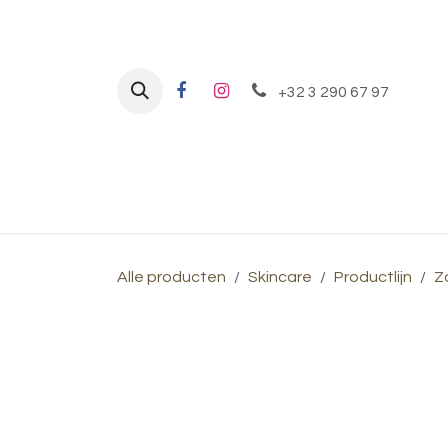
Overslaan naar inhoud
+32 3 290 67 97
Home
Behandelingen
Shop
Alle producten
Skincare
Productlijn
Z