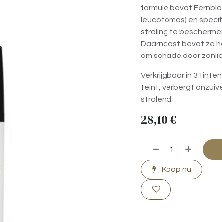
formule bevat Fernblo
leucotomos) en specifi
straling te beschermen
Daarnaast bevat ze h
om schade door zonlich
Verkrijgbaar in 3 tinte
teint, verbergt onzui
stralend.
28,10
€
Koop nu