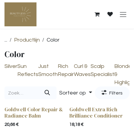
Overslaan naar inhoud
...
Productlijn
Color
Color
Silver
Sun
Just
Rich
Curl &
Scalp
Blonde
Reflects
Smooth
Repair
Waves
Specialist
&
Highligh
Sorteer op
Filters
Goldwell Color Repair &
Goldwell Extra Rich
Radiance Balm
Brilliance Conditioner
20,66
€
18,18
€