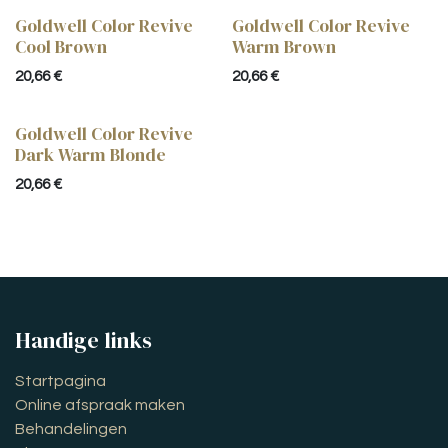
Goldwell Color Revive
Goldwell Color Revive
Cool Brown
Warm Brown
20,66
€
20,66
€
Goldwell Color Revive
Dark Warm Blonde
20,66
€
Handige links
Startpagina
Online afspraak maken
Behandelingen