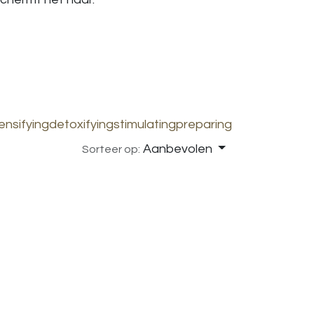
ensifying
detoxifying
stimulating
preparing
Aanbevolen
Sorteer op: