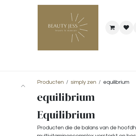
Bestel je cadeaubon
@Hairstyle Melo
Producten
simply zen
equilibrium
equilibrium
Equilibrium
Producten die de balans van de hoofdh
multivitaminencomplex versterkt en bes