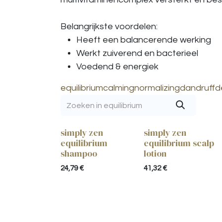
Belangrijkste voordelen:
Heeft een balancerende werking
Werkt zuiverend en bacterieel
Voedend & energiek
equilibrium
calming
normalizing
dandruff
d
simply zen
simply zen
equilibrium
equilibrium scalp
shampoo
lotion
24,79
€
41,32
€