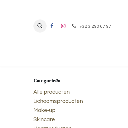
Overslaan naar inhoud
+32 3 290 67 97
Home
Behandelingen
Shop
Categorieën
Alle producten
Lichaamsproducten
Make-up
Skincare